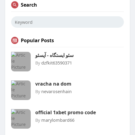
Search
Popular Posts
سئو ایستگاه - آپسئو
By
dzfkit63590371
vracha na dom
By
nevarosenhain
official 1xbet promo code
By
marylombard66